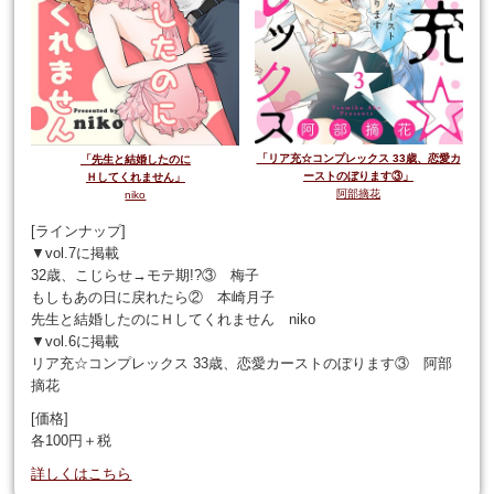
「リア充☆コンプレックス 33歳、恋愛カ
「先生と結婚したのに
ーストのぼります③」
Ｈしてくれません」
阿部摘花
niko
[ラインナップ]
▼vol.7に掲載
32歳、こじらせ→モテ期!?③ 梅子
もしもあの日に戻れたら② 本崎月子
先生と結婚したのにＨしてくれません niko
▼vol.6に掲載
リア充☆コンプレックス 33歳、恋愛カーストのぼります③ 阿部
摘花
[価格]
各100円＋税
詳しくはこちら