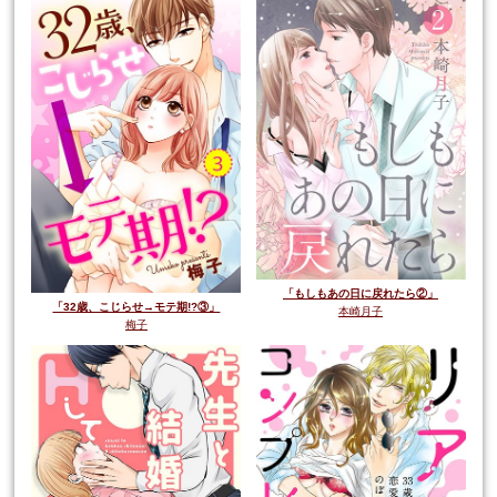
「もしもあの日に戻れたら②」
「32歳、こじらせ→モテ期!?③」
本崎月子
梅子