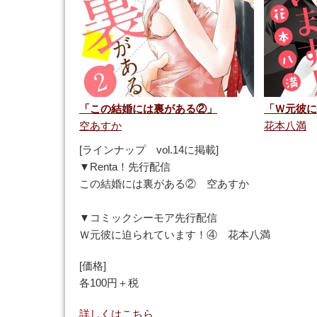
「この結婚には裏がある②」
「Ｗ元彼に
空あすか
花本八満
[ラインナップ vol.14に掲載]
▼Renta！先行配信
この結婚には裏がある② 空あすか
▼コミックシーモア先行配信
Ｗ元彼に迫られています！④ 花本八満
[価格]
各100円＋税
詳しくはこちら