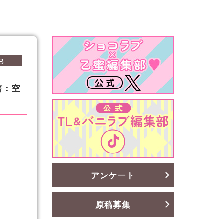
B
著：空
アンケート
原稿募集