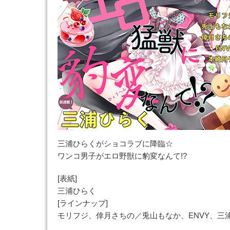
三浦ひらくがショコラブに降臨☆
ワンコ男子がエロ野獣に豹変なんて!?
[表紙]
三浦ひらく
[ラインナップ]
モリフジ、倖月さちの／兎山もなか、ENVY、三