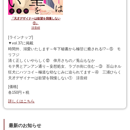
「天才デザイナーは欲望を我慢しない
①」
涼音紺
[ラインナップ]
▼vol.37に掲載
時間外、溺愛いたします～年下秘書から極甘に癒される!?～⑤ モ
リフジ
清く正しくいやらしく⑫ 倖月さちの／兎山もなか
モテ男とアンアン通り～妄想処女、ラブホ街に住む～③ 百山ネル
狂犬にハツコイ～極道な幼なじみに迫られてます～④ 三浦ひらく
天才デザイナーは欲望を我慢しない① 涼音紺
[価格]
各150円＋税
詳しくはこちら
最新のお知らせ