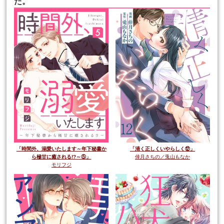
た。
「時間外、溺愛いたします～年下秘書か
「清く正しくいやらしく⑫」
ら極甘に癒される!?～⑤」
倖月さちの／兎山もなか
モリフジ