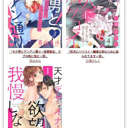
「モテ男とアンアン通り～妄想処女、ラ
「狂犬にハツコイ～極道な幼なじみに迫
ブホ街に住む～③」
られてます～④」
百山ネル
三浦ひらく