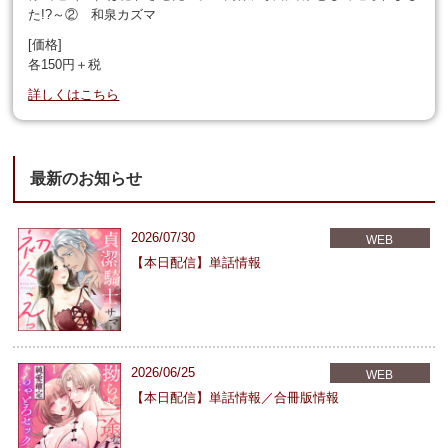
た!?～② 和泉カズマ
[価格]
各150円＋税
詳しくはこちら
最新のお知らせ
2026/07/30
WEB
【本日配信】単話情報
2026/06/25
WEB
【本日配信】単話情報／合冊版情報