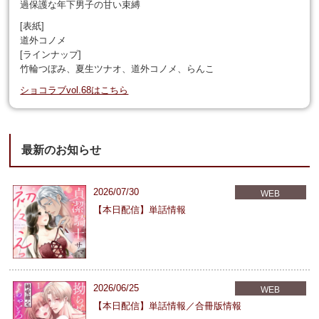
過保護な年下男子の甘い束縛
[表紙]
道外コノメ
[ラインナップ]
竹輪つぼみ、夏生ツナオ、道外コノメ、らんこ
ショコラブvol.68はこちら
最新のお知らせ
2026/07/30
WEB
【本日配信】単話情報
2026/06/25
WEB
【本日配信】単話情報／合冊版情報