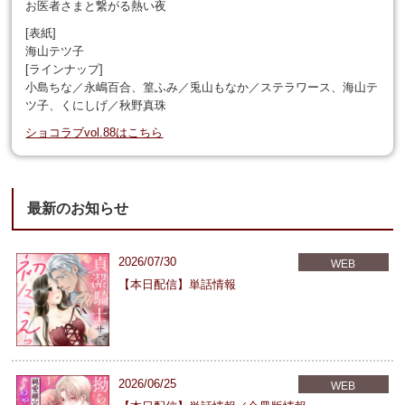
お医者さまと繋がる熱い夜
[表紙]
海山テツ子
[ラインナップ]
小島ちな／永嶋百合、篁ふみ／兎山もなか／ステラワース、海山テ
ツ子、くにしげ／秋野真珠
ショコラブvol.88はこちら
最新のお知らせ
2026/07/30
WEB
【本日配信】単話情報
2026/06/25
WEB