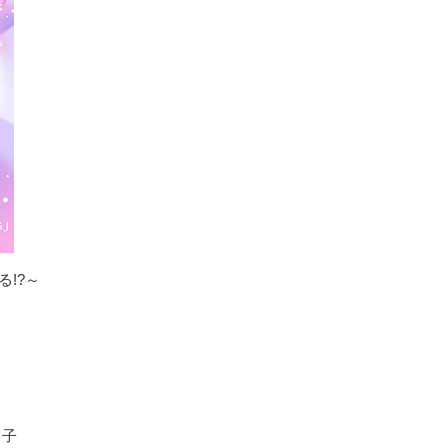
!?～
月子