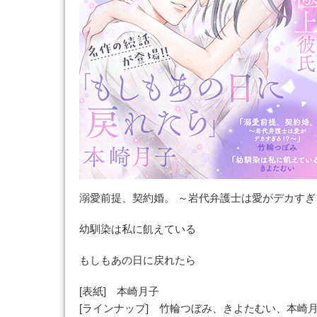
溺愛前提、契約婚。 ～岩代弁護士は愛がデカすぎる
幼馴染は私に飢えている
もしもあの日に戻れたら
[表紙] 本崎月子
[ラインナップ] 竹輪つぼみ、きよたむい、本崎