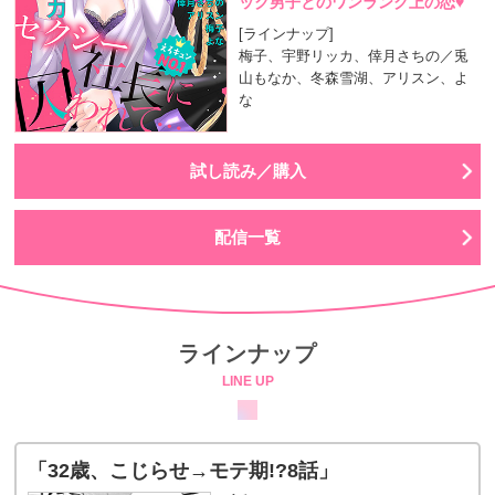
ック男子とのワンランク上の恋
♥
[ラインナップ]
梅子、宇野リッカ、倖月さちの／兎
山もなか、冬森雪湖、アリスン、よ
な
試し読み／購入
配信一覧
ラインナップ
LINE UP
「32歳、こじらせ→モテ期!?8話」