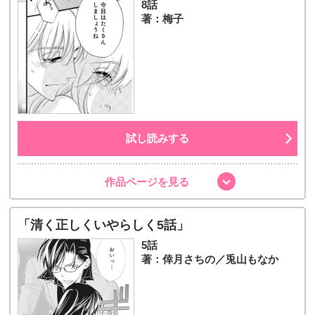
8話
著：梅子
試し読みする
作品ページを見る
「清く正しくいやらしく5話」
5話
著：倖月さちの／兎山もなか