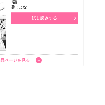
1話
著：よな
試し読みする
作品ページを見る