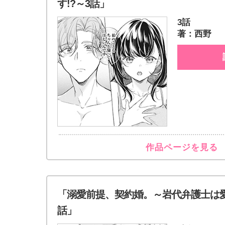
す!?～3話」
3話
著：西野
作品ページを見る
「溺愛前提、契約婚。～岩代弁護士は愛
話」