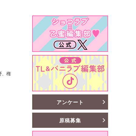
野、権
アンケート
原稿募集