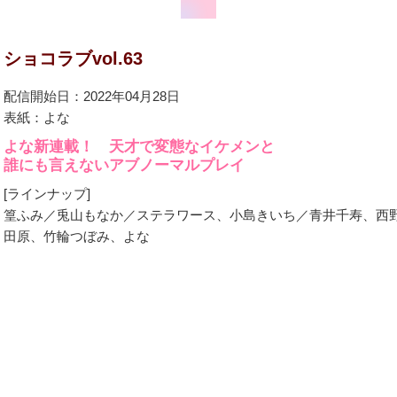
ショコラブvol.63
配信開始日：2022年04月28日
表紙：よな
よな新連載！ 天才で変態なイケメンと
誰にも言えないアブノーマルプレイ
[ラインナップ]
篁ふみ／兎山もなか／ステラワース、小島きいち／青井千寿、西
田原、竹輪つぼみ、よな