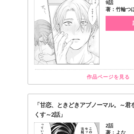
9話
著：竹輪つ
作品ページを見る
「甘恋、ときどきアブノーマル。～君
くす～2話」
2話
著：よな