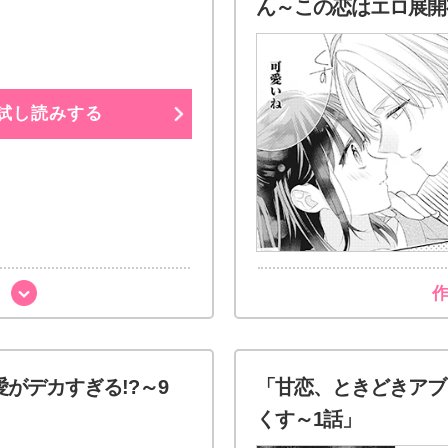
ん～この恋はエロ展開
試し読みする
がデカすぎる!?～9
「甘恋、ときどきアブ
くす～1話」