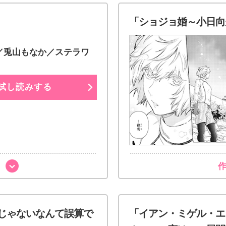
「ショジョ婚～小日向
／兎山もなか／ステラワ
試し読みする
じゃないなんて誤算で
「イアン・ミゲル・エ