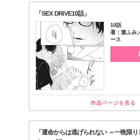
「SEX DRIVE10話」
10話
著：篁ふみ
ース
作品ページを見る
「運命からは逃げられない ～一晩限り