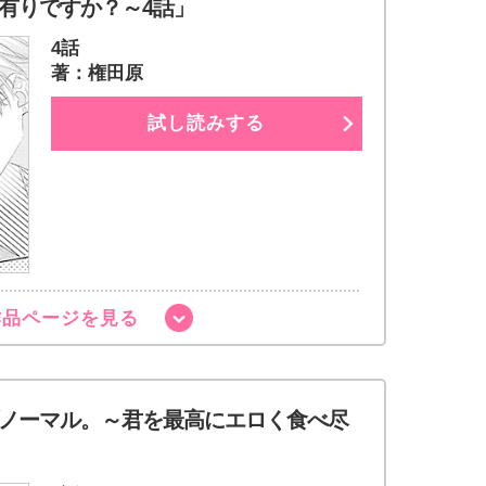
有りですか？～4話」
4話
著：権田原
試し読みする
作品ページを見る
ノーマル。～君を最高にエロく食べ尽