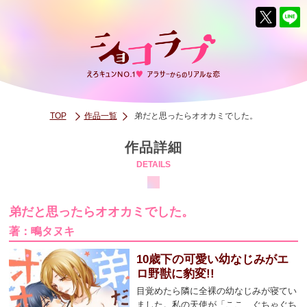
TOP
作品一覧
弟だと思ったらオオカミでした。
作品詳細
DETAILS
弟だと思ったらオオカミでした。
著：鴫タヌキ
10歳下の可愛い幼なじみがエ
ロ野獣に豹変!!
目覚めたら隣に全裸の幼なじみが寝てい
ました。私の天使が「ここ、ぐちゃぐち