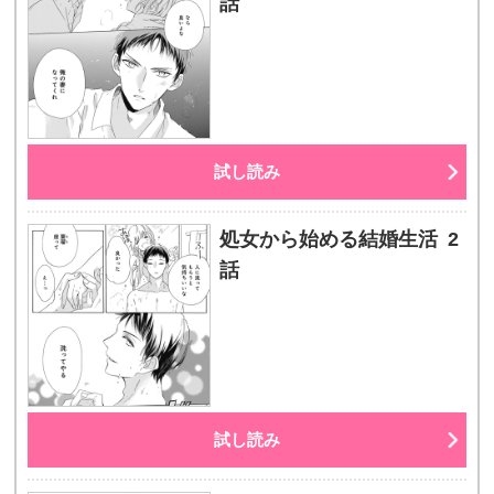
話
試し読み
処女から始める結婚生活 2
話
試し読み