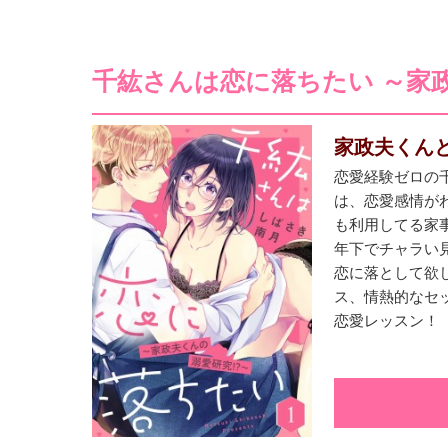
千紘さんは恋に落ちたい ～家政
家政夫くん
恋愛経験ゼロの千
は、恋愛感情が
も利用してる家
年下でチャラい
恋に落として欲
ス、情熱的なセ
恋愛レッスン！