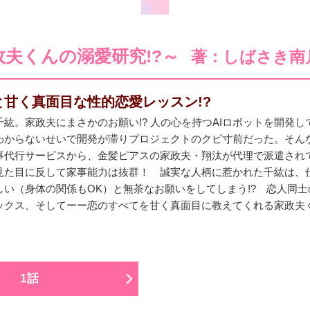
夫くんの溺愛研究!?～
著：しばさき南
と甘く真面目な性的恋愛レッスン!?
紘。家政夫にまさかのお願い!? 人の心を持つAIロボットを開発し
わからないせいで開発が滞りプロジェクトのクビ寸前だった。そん
事代行サービスから、金髪ピアスの家政夫・翔汰が代理で派遣され
見た目に反して家事能力は抜群！ 誠実な人柄に惹かれた千紘は、
しい（身体の関係もOK）と無茶なお願いをしてしまう!? 恋人同士
ックス、そしてーー恋のすべてを甘く真面目に教えてくれる家政夫
1話