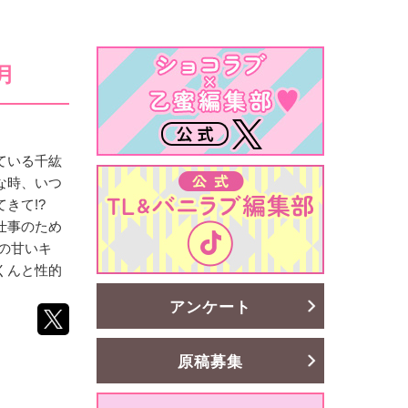
月
ている千紘
な時、いつ
てきて!?
仕事のため
の甘いキ
くんと性的
アンケート
原稿募集