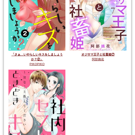
「さぁ…いやらしいキスをしましょう
オジサマ王子と社畜姫⑦
か？②」
阿部摘花
PIKOPIKO