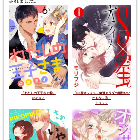
されました。
「わたしの王子さま⑥」
「S×蜜オフィス～俺達カラダの相性いい
ゆめきよ
かもな～⑧」
モリフジ