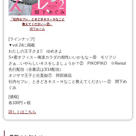
「社内セフレ、ときどきキス～Ｈなこと
教えてください～②」
間下めぐみ
[ラインナップ]
▼vol.24に掲載
わたしの王子さま𖯸 ゆめきよ
S×蜜オフィス～俺達カラダの相性いいかもな～⑧ モリフジ
さぁ…いやらしいキスをしましょうか？② PIKOPIKO ※Renta!
先行配信（全書店は3/14配信）
オジサマ王子と社畜姫⑦ 阿部摘花
社内セフレ、ときどきキス～Ｈなこと教えてください～② 間下め
ぐみ
[価格]
各100円＋税
詳しくはこちら