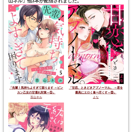
山ネル」他3本が配信されました。
「先輩！気持ちよすぎて困ります ～ビン
「甘恋、ときどきアブノーマル。 ～君を
カン乙女の甘濡れ対策～⑤」
最高にエロく食べ尽くす～⑬」
百山ネル
よな