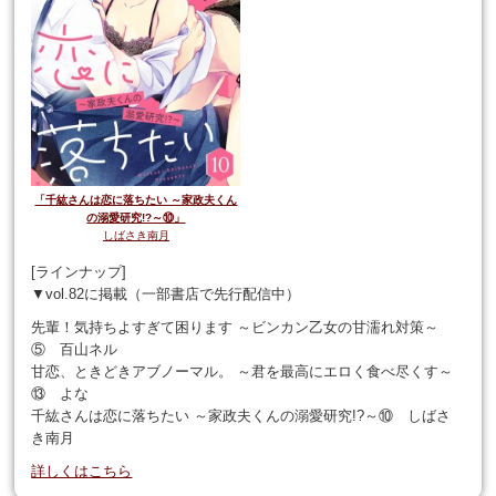
「千紘さんは恋に落ちたい ～家政夫くん
の溺愛研究!?～⑩」
しばさき南月
[ラインナップ]
▼vol.82に掲載（一部書店で先行配信中）
先輩！気持ちよすぎて困ります ～ビンカン乙女の甘濡れ対策～
⑤ 百山ネル
甘恋、ときどきアブノーマル。 ～君を最高にエロく食べ尽くす～
⑬ よな
千紘さんは恋に落ちたい ～家政夫くんの溺愛研究!?～⑩ しばさ
き南月
詳しくはこちら