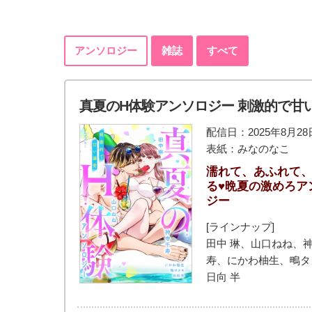
アンソロジー
雑誌
すべて
真夏のH体験アンソロジー 刺激的で甘
配信日：2025年8月28
表紙：みなのなこ
濡れて、あふれて
る♥晩夏の激めろア
ジー
[ラインナップ]
田中 琳、山口ねね、
寿、にかわ柚生、鴫タ
日向 半