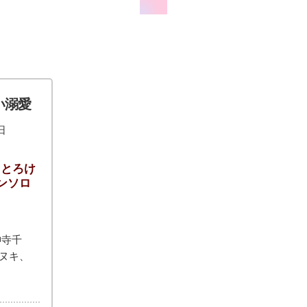
い溺愛
日
、とろけ
ンソロ
神寺千
ヌキ、