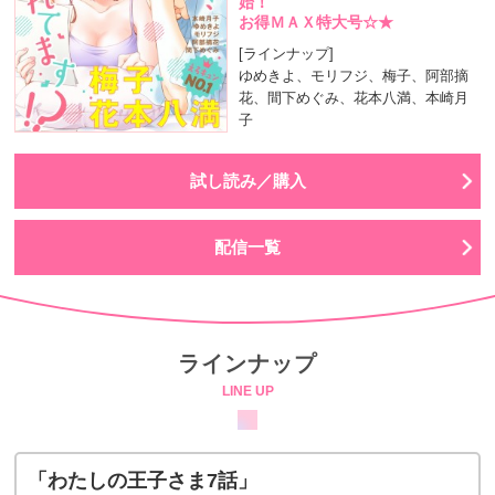
始！
お得ＭＡＸ特大号☆★
[ラインナップ]
ゆめきよ、モリフジ、梅子、阿部摘
花、間下めぐみ、花本八満、本崎月
子
試し読み／購入
配信一覧
ラインナップ
LINE UP
「わたしの王子さま7話」