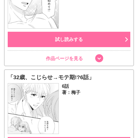
試し読みする
作品ページを見る
「32歳、こじらせ→モテ期!?6話」
6話
著：梅子