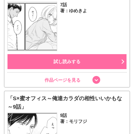
7話
著：ゆめきよ
試し読みする
作品ページを見る
「S×蜜オフィス～俺達カラダの相性いいかもな
～9話」
9話
著：モリフジ