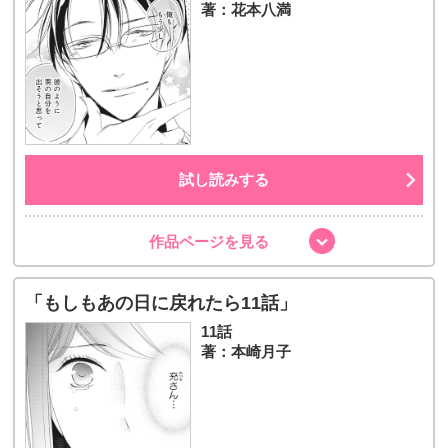
著：花本八満
試し読みする
作品ページを見る
「もしもあの日に戻れたら11話」
11話
著：本崎月子