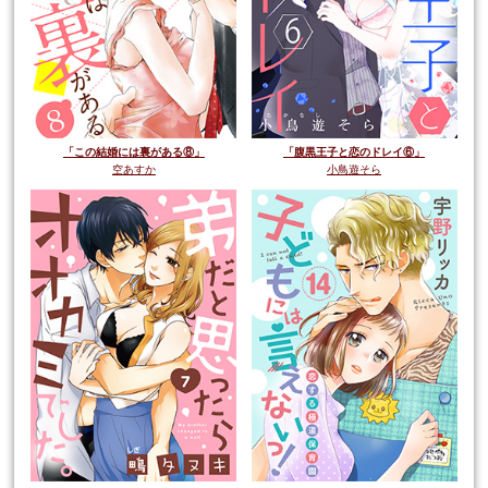
「この結婚には裏がある⑧」
「腹黒王子と恋のドレイ⑥」
空あすか
小鳥遊そら