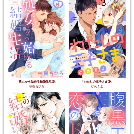
「処女から始める結婚生活⑧」
「わたしの王子さま③」
柚樹ちひろ
ゆめきよ