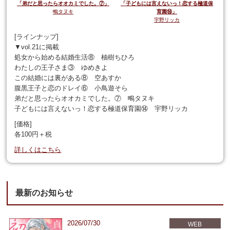
「弟だと思ったらオオカミでした。⑦」
「子どもには言えないっ！恋する極道保
鴫タヌキ
育園⑭」
宇野リッカ
[ラインナップ]
▼vol.21に掲載
処女から始める結婚生活⑧ 柚樹ちひろ
わたしの王子さま③ ゆめきよ
この結婚には裏がある⑧ 空あすか
腹黒王子と恋のドレイ⑥ 小鳥遊そら
弟だと思ったらオオカミでした。⑦ 鴫タヌキ
子どもには言えないっ！恋する極道保育園⑭ 宇野リッカ
[価格]
各100円＋税
詳しくはこちら
最新のお知らせ
2026/07/30
WEB