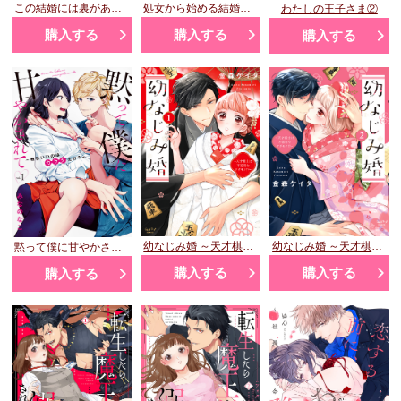
この結婚には裏がある 2
処女から始める結婚生活②
わたしの王子さま②
購入する
購入する
購入する
幼なじみ婚 ～天才棋士は不器用なケダモノ!?～ 1
幼なじみ婚 ～天才棋士は不器用なケダモノ!?～ 2
黙って僕に甘やかされて ～相性いいのはカラダだけ？～ 1
購入する
購入する
購入する