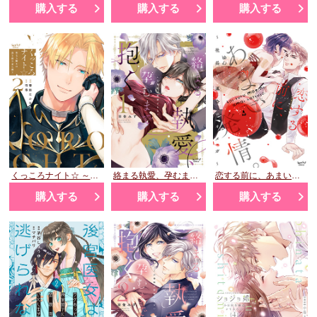
購入する
購入する
購入する
くっころナイト☆ ～聖なる騎士は黒き鎧を身に纏う～ 2
絡まる執愛、孕むまで抱く ～この発情は抑制できない～ 1
恋する前に、あまい発情。 ～社長と運命のオメガ～④
購入する
購入する
購入する