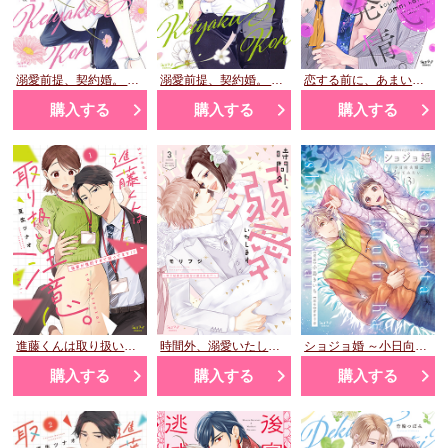
溺愛前提、契約婚。 ～岩代弁護士は愛がデカすぎる!?～ 1
溺愛前提、契約婚。 ～岩代弁護士は愛がデカすぎる!?～ 2
恋する前に、あまい発情。 ～社長と運命のオメガ～③
購入する
購入する
購入する
進藤くんは取り扱い注意。 ～後輩が性的すぎて困ってます!?～ 1
時間外、溺愛いたします ～年下秘書から極甘に癒される!?～ 3
ショジョ婚 ～小日向夫婦はシてみたい～ 3
購入する
購入する
購入する