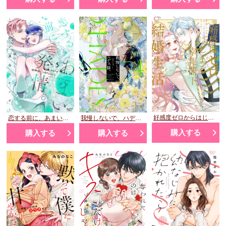
好感度ゼロからはじまる宰相閣下との結婚生活 3
我慢しないで、ハデス様。 ～冷酷な冥王の純愛は底知れないほど深くて、重い～ 4
恋する前に、あまい発情。 ～社長と運命のオメガ～⑤
購入する
購入する
購入する