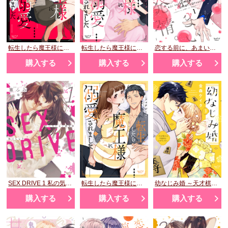
転生したら魔王様に溺愛されました 1
転生したら魔王様に溺愛されました 2
恋する前に、あまい発情。 ～社長と運命のオメガ～①
購入する
購入する
購入する
SEX DRIVE 1 私の気だるい教育係
転生したら魔王様に溺愛されました 3
幼なじみ婚 ～天才棋士は不器用なケダモノ!?～ 3
購入する
購入する
購入する