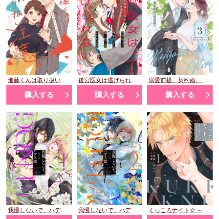
進藤くんは取り扱い注意。 ～後輩が性的すぎて困ってます!?～ 2
後宮医女は逃げられない ～ワケあって将軍閣下に閨教育いたします～ 1
溺愛前提、契約婚。 ～岩代弁護士は愛がデカすぎる!?～ 3
購入する
購入する
購入する
我慢しないで、ハデス様。 ～冷酷な冥王の純愛は底知れないほど深くて、重い～ 1
我慢しないで、ハデス様。 ～冷酷な冥王の純愛は底知れないほど深くて、重い～ 2
くっころナイト☆ ～聖なる騎士は黒き鎧を身に纏う～ 1