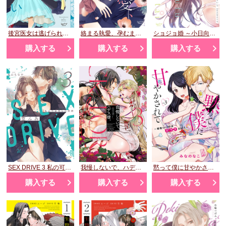
後宮医女は逃げられない ～ワケあって将軍閣下に閨教育いたします～ 2
絡まる執愛、孕むまで抱く ～この発情は抑制できない～ 2
ショジョ婚 ～小日向夫婦はシてみたい～ 4
購入する
購入する
購入する
SEX DRIVE 3 私の可哀想な化粧師
我慢しないで、ハデス様。 ～冷酷な冥王の純愛は底知れないほど深くて、重い～ 3
黙って僕に甘やかされて ～相性いいのはカラダだけ？～ 3
購入する
購入する
購入する