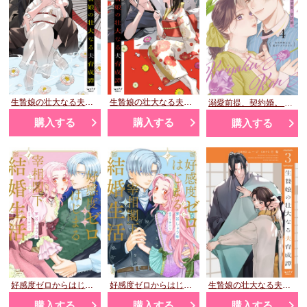
生贄娘の壮大なる夫育成譚 1
生贄娘の壮大なる夫育成譚 2
溺愛前提、契約婚。 ～岩代弁護士は愛がデカすぎる!?～ 4
購入する
購入する
購入する
好感度ゼロからはじまる宰相閣下との結婚生活 1
好感度ゼロからはじまる宰相閣下との結婚生活 2
生贄娘の壮大なる夫育成譚 3
購入する
購入する
購入する