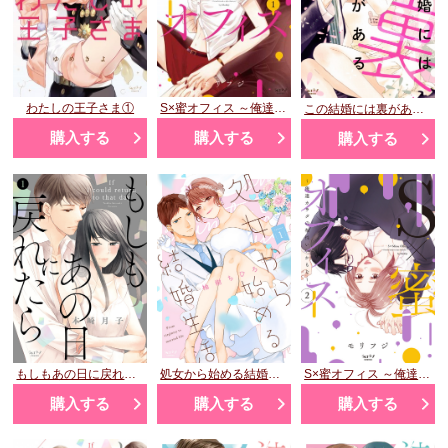
わたしの王子さま①
S×蜜オフィス ～俺達カラダの相性いいかもな～ 1
この結婚には裏がある 1
購入する
購入する
購入する
もしもあの日に戻れたら
処女から始める結婚生活①
S×蜜オフィス ～俺達カラダの相性いいかもな～ 2
購入する
購入する
購入する