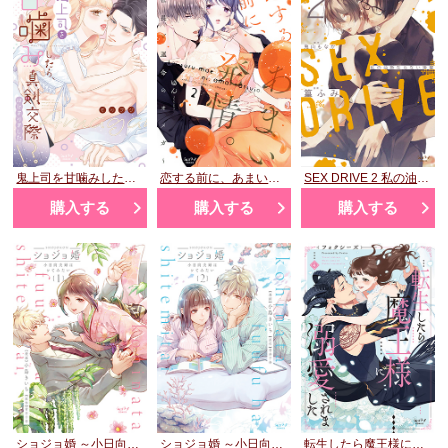
鬼上司を甘噛みしたら、真剣交際はじまりました!?
恋する前に、あまい発情。 ～社長と運命のオメガ～②
SEX DRIVE 2 私の油断ならない後輩
購入する
購入する
購入する
ショジョ婚 ～小日向夫婦はシてみたい～ 1
ショジョ婚 ～小日向夫婦はシてみたい～ 2
転生したら魔王様に溺愛されました 4