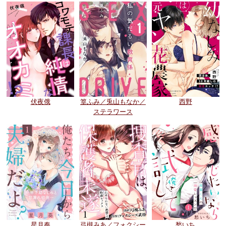
伏夜俄
篁ふみ／兎山もなか／
西野
ステラワース
星月奏
弓槻みあ／フォクシー
愁いち