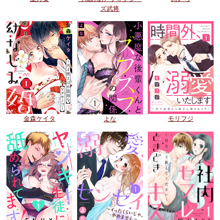
ズ武将
金森ケイタ
モリフジ
よな