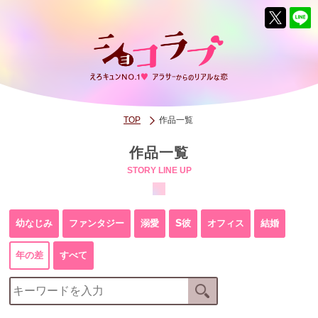
TOP
作品一覧
作品一覧
STORY LINE UP
幼なじみ
ファンタジー
溺愛
S彼
オフィス
結婚
年の差
すべて