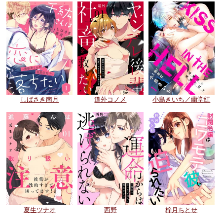
しばさき南月
道外コノメ
小島きいち／蘭堂紅
夏生ツナオ
西野
梓月ちとせ