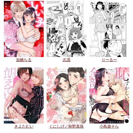
志茂
りーるー
加糖ちる
きよたむい
くにしげ／秋野真珠
小鳥遊そら