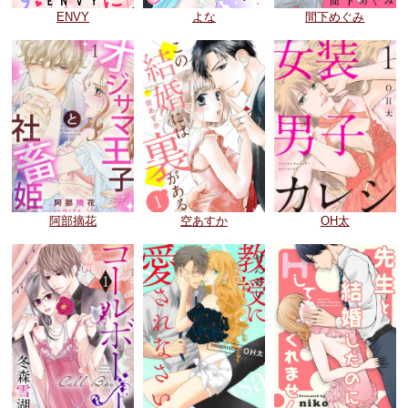
ENVY
よな
間下めぐみ
阿部摘花
空あすか
OH太