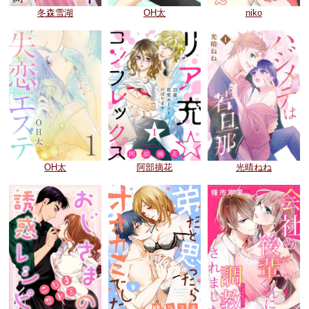
冬森雪湖
OH太
niko
OH太
阿部摘花
光晴ねね